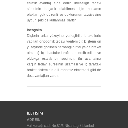
estetik avantaj elde edilir. invisalign tedavi
sürecinin başarılı olabilmesi için hastanın
plakları çok düzenli ve doktorunun tavsiyesine
uygun şekilde kullanması şarttır.
incognito
Dişlerin arka yüzeyine yerleştirilip braketlerle
yapılan ortodontik tedavi yöntemidir. Dişlerin ön
yüzeyinde görünen herhangi bir tel ya da braket
olmadığı için hastalar tarafından tercih edilen ve
oldukça estetik bir seçimdir. Bu avantajına
karşın tedavi süresinin uzaması ve iç taraftaki
braket sisteminin dili rahatsız etmemesi gibi de
dezavantajları vardır.
buton
İLETİŞİM
ADRES:
Valikonağı cad. No:81/3 Nişantaşı / İstanbul