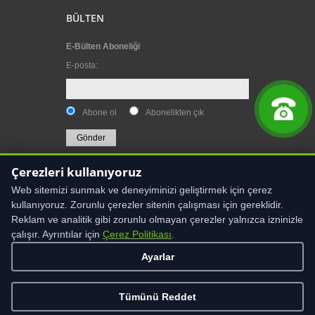
BÜLTEN
E-Bülten Aboneliği
E-posta
:
Abone ol
Abonelikten çık
Çerezleri kullanıyoruz
Web sitemizi sunmak ve deneyiminizi geliştirmek için çerez
kullanıyoruz. Zorunlu çerezler sitenin çalışması için gereklidir.
Reklam ve analitik gibi zorunlu olmayan çerezler yalnızca izninizle
UYARI:
Bu sitenin içeriği, kullanıcıyı sağlık amaçlı
çalışır. Ayrıntılar için
Çerez Politikası
.
bilgilendirmeye yönelik hazırlanmıştır. Sitede yer alan
bilgiler, hiçbir zaman bir hekim tedavisinin ya da
Ayarlar
konsültasyonunun yerini alamaz. Site içeriği, asla
kişisel teşhis ya da tedaviyönteminin seçimi için
değerlendirilmemelidir
Tümünü Reddet