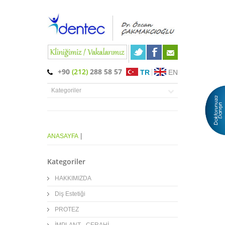
+90
(212)
288 58 57
TR
EN
|
ANASAYFA
Kategoriler
HAKKIMIZDA
Diş Estetiği
PROTEZ
İMPLANT - CERAHİ