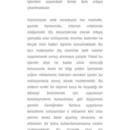
işlemleri arasındaki temel farkı ortaya
çıkartmaktadır.
Günümüzde artık neredeyse her markette,
gazete ilanlarında, internet ortamında
olağanüstü diş beyazlatıcılar olarak ortaya
çıkmakta olan solüsyonlar, kremler, kalemler ve
birçok ürün halkın ilgisine sunulmaktadır. Bu
tarz materyaller diş üzerinde belli süreler
uygulanarak sonuç alınmaya çalışılır. Fakat bu
işlemin dişe ne kadar zarar vereceği
konusunda kesin bir bilgi yoktur. İçerisinde
yoğun miktarlarda hidrojen peroksit içeren bu
solüsyonlarla sonuç almak muhtemeldir. Bu
sistemi renkli bir objenin kaza ile boyadığı bir
elbiseyi temizlemek için uygulanan
temizleyicilerin kullanılması gibi düşünmek
gerekir. Gereğinden fazlaca uygulanan
temizleme solüsyonları o elbisenin kirli olan
yerinin temiz fakat aşınmış olmasına ve
elbisenin bir daha kullanılamamasına neden
olabilmektedir. Bu biçimde olan diş