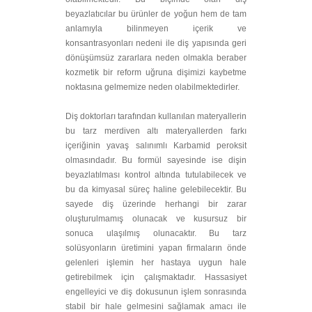
beyazlatıcılar bu ürünler de yoğun hem de tam
anlamıyla bilinmeyen içerik ve
konsantrasyonları nedeni ile diş yapısında geri
dönüşümsüz zararlara neden olmakla beraber
kozmetik bir reform uğruna dişimizi kaybetme
noktasına gelmemize neden olabilmektedirler.
Diş doktorları tarafından kullanılan materyallerin
bu tarz merdiven altı materyallerden farkı
içeriğinin yavaş salınımlı Karbamid peroksit
olmasındadır. Bu formül sayesinde ise dişin
beyazlatılması kontrol altında tutulabilecek ve
bu da kimyasal süreç haline gelebilecektir. Bu
sayede diş üzerinde herhangi bir zarar
oluşturulmamış olunacak ve kusursuz bir
sonuca ulaşılmış olunacaktır. Bu tarz
solüsyonların üretimini yapan firmaların önde
gelenleri işlemin her hastaya uygun hale
getirebilmek için çalışmaktadır. Hassasiyet
engelleyici ve diş dokusunun işlem sonrasında
stabil bir hale gelmesini sağlamak amacı ile