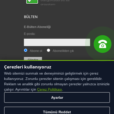
BÜLTEN
E-Bülten Aboneliği
E-posta
:
Abone ol
Abonelikten çık
Çerezleri kullanıyoruz
Web sitemizi sunmak ve deneyiminizi geliştirmek için çerez
kullanıyoruz. Zorunlu çerezler sitenin çalışması için gereklidir.
Reklam ve analitik gibi zorunlu olmayan çerezler yalnızca izninizle
çalışır. Ayrıntılar için
Çerez Politikası
.
UYARI:
Bu sitenin içeriği, kullanıcıyı sağlık amaçlı
bilgilendirmeye yönelik hazırlanmıştır. Sitede yer alan
Ayarlar
bilgiler, hiçbir zaman bir hekim tedavisinin ya da
konsültasyonunun yerini alamaz. Site içeriği, asla
kişisel teşhis ya da tedaviyönteminin seçimi için
değerlendirilmemelidir
Tümünü Reddet