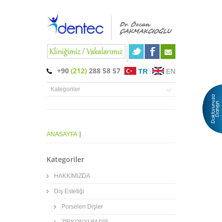
+90
(212)
288 58 57
TR
EN
|
ANASAYFA
Kategoriler
HAKKIMIZDA
Diş Estetiği
Porselen Dişler
ZİRKONYUM DİŞ