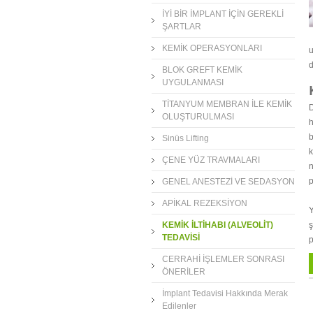
İYİ BİR İMPLANT İÇİN GEREKLİ
ŞARTLAR
KEMİK OPERASYONLARI
u
d
BLOK GREFT KEMİK
UYGULANMASI
TİTANYUM MEMBRAN İLE KEMİK
D
OLUŞTURULMASI
h
b
Sinüs Lifting
k
ÇENE YÜZ TRAVMALARI
n
p
GENEL ANESTEZİ VE SEDASYON
APİKAL REZEKSİYON
Y
ş
KEMİK İLTİHABI (ALVEOLİT)
TEDAVİSİ
p
CERRAHİ İŞLEMLER SONRASI
ÖNERİLER
İmplant Tedavisi Hakkında Merak
Edilenler