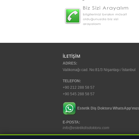
İLETİŞİM
ADRES:
Valikonağı cad. No:81/3 Nişantaşı / İstanbul
TELEFON:
+90 212 288 58 57
+90 545 288 58 57
Estetik Diş Doktoru WhatsApp'ınız
E-POSTA:
info@estetikdisdoktoru.com