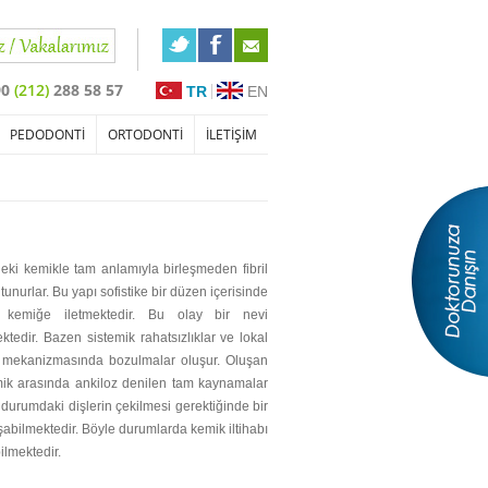
90
(212)
288 58 57
TR
EN
PEDODONTİ
ORTODONTİ
İLETİŞİM
unurlar. Bu yapı sofistike bir düzen içerisinde
i kemiğe iletmektedir. Bu olay bir nevi
tedir. Bazen sistemik rahatsızlıklar ve lokal
tı mekanizmasında bozulmalar oluşur. Oluşan
mik arasında ankiloz denilen tam kaynamalar
 durumdaki dişlerin çekilmesi gerektiğinde bir
abilmektedir. Böyle durumlarda kemik iltihabı
ilmektedir.