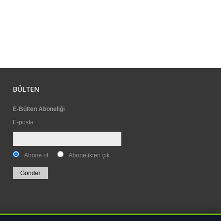
BÜLTEN
E-Bülten Aboneliği
E-posta
:
Abone ol
Abonelikten çık