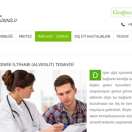
+
EKİMLİĞİ
PROTEZ
İMPLANT - CERAHİ
DİŞ ETİ HASTALIKLARI
TEDAVİ
KEMİK İLTİHABI (ALVEOLİT) TEDAVİSİ
Dişler ağız içerisindeki kemikle tam anlamıyla birleşmeden fibril
bağlarla kemiğe tut
dişten gelen kuvvetler
süspansiyon görevi görmek
etkilerle dişin bu bağlan
bozulmalar ise diş ile ke
meydana getirebilir. Böyle
takım komplikasyonlar oluş
alveolit tedavisi uygulanab