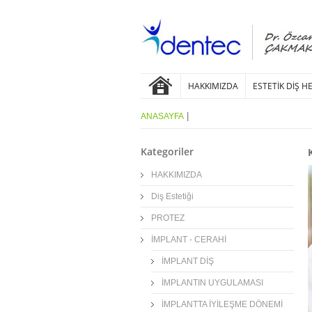
HAKKIMIZDA
ESTETİK DİŞ H
|
ANASAYFA
Kategoriler
HAKKIMIZDA
Diş Estetiği
PROTEZ
İMPLANT - CERAHİ
İMPLANT DİŞ
İMPLANTIN UYGULAMASI
İMPLANTTA İYİLEŞME DÖNEMİ