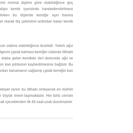
kimi normal dişlere göre olabildiğince güç
işin kemik içerisinde hareketlendirilmesi
bilirken bu dişlerde kemiğe aşırı travma
l olarak diş çekiminin ardından kalan kemik
stüne olabildiğince tesirlidir. Yeterli ağız
ölgenin çıplak kalması kemiğin üstünde iltihabi
u etaba gelen kemikde ileri derecede ağrı ve
en kan pıhtısının kaybedilmesine bağlıdır. Bu
krardan kanamanın sağlanıp çıplak kemiğin kan
bebiyet veren bu iltihabı önleyecek en mühim
in büyük önem taşımaktadır. Her türlü cerrahi
cak içeceklerden ilk 48 saat uzak durulmalıdır.