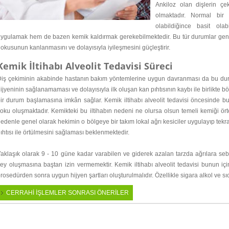
Ankiloz olan dişlerin çe
olmaktadır. Normal bir d
olabildiğince basit ola
ygulamak hem de bazen kemik kaldırmak gerekebilmektedir. Bu tür durumlar gene
okusunun kanlanmasını ve dolayısıyla iyileşmesini güçleştirir.
Kemik İltihabı Alveolit Tedavisi Süreci
iş çekiminin akabinde hastanın bakım yöntemlerine uygun davranması da bu durum ü
ijyeninin sağlanamaması ve dolayısıyla ilk oluşan kan pıhtısının kaybı ile birlikte b
ir durum başlamasına imkân sağlar. Kemik iltihabı alveolit tedavisi öncesinde b
oku oluşmaktadır. Kemikteki bu iltihabın nedeni ne olursa olsun temeli kemiği ört
edenle genel olarak hekimin o bölgeye bir takım lokal ağrı kesiciler uygulayıp te
ıhtısı ile örtülmesini sağlaması beklenmektedir.
aklaşık olarak 9 - 10 güne kadar varabilen ve giderek azalan tarzda ağrılara se
ey oluşmasına baştan izin vermemektir. Kemik iltihabı alveolit tedavisi bunun iç
rosedürden sonra uygun hijyen şartları oluşturulmalıdır. Özellikle sigara alkol ve sı
CERRAHİ İŞLEMLER SONRASI ÖNERİLER
buton