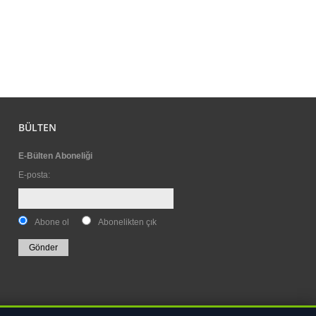
BÜLTEN
E-Bülten Aboneliği
E-posta
:
Abone ol
Abonelikten çık