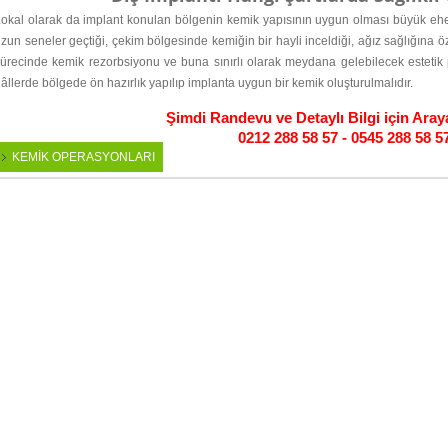
okal olarak da implant konulan bölgenin kemik yapısının uygun olması büyük ehe
zun seneler geçtiği, çekim bölgesinde kemiğin bir hayli inceldiği, ağız sağlığına 
ürecinde kemik rezorbsiyonu ve buna sınırlı olarak meydana gelebilecek estetik p
âllerde bölgede ön hazırlık yapılıp implanta uygun bir kemik oluşturulmalıdır.
Şimdi Randevu ve Detaylı Bilgi için Araya
0212 288 58 57 - 0545 288 58 5
KEMİK OPERASYONLARI
buton