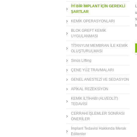
L
İYİ BİR İMPLANT İÇİN GEREKLİ
ŞARTLAR
u
s
KEMİK OPERASYONLARI
h
BLOK GREFT KEMİK
UYGULANMASI
TİTANYUM MEMBRAN İLE KEMİK
OLUŞTURULMASI
Sinüs Lifting
ÇENE YÜZ TRAVMALARI
GENEL ANESTEZİ VE SEDASYON
APİKAL REZEKSİYON
KEMİK İLTİHABI (ALVEOLİT)
TEDAVİSİ
CERRAHİ İŞLEMLER SONRASI
ÖNERİLER
İmplant Tedavisi Hakkında Merak
Edilenler