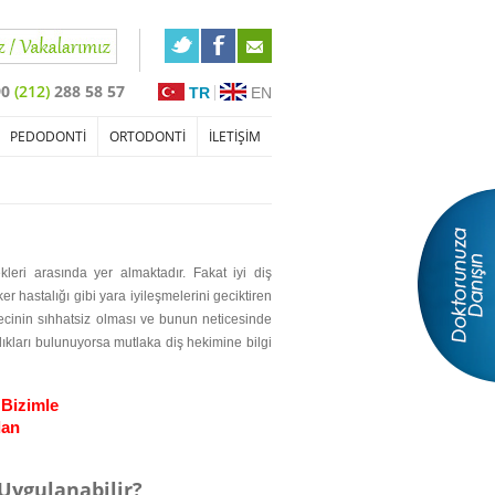
90
(212)
288 58 57
TR
EN
PEDODONTİ
ORTODONTİ
İLETİŞİM
ekleri arasında yer almaktadır. Fakat
iyi diş
r hastalığı gibi yara iyileşmelerini geciktiren
recinin sıhhatsiz olması ve bunun neticesinde
ıkları bulunuyorsa mutlaka diş hekimine bilgi
 Bizimle 
dan
 Uygulanabilir?