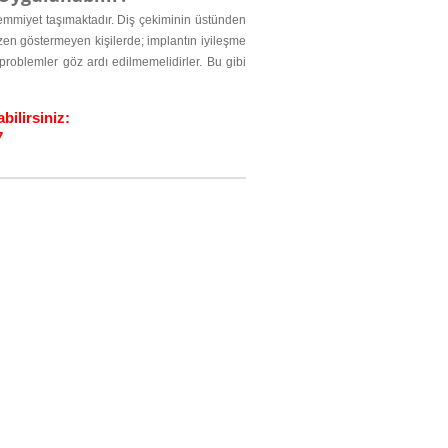
mmiyet taşımaktadır. Diş çekiminin üstünden
özen göstermeyen kişilerde; implantın iyileşme
roblemler göz ardı edilmemelidirler. Bu gibi
bilirsiniz: 
7