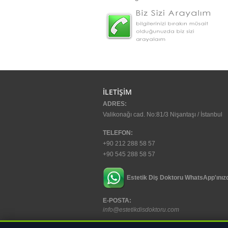
İLETİŞİM
ADRES:
Valikonağı cad. No:81/3 Nişantaşı / İstanbul
TELEFON:
+90 212 288 58 57
+90 545 288 58 57
Estetik Diş Doktoru WhatsApp'ınız
E-POSTA:
info@estetikdisdoktoru.com