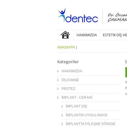
HAKKIMIZDA
ESTETİK DİŞ H
|
ANASAYFA
Kategoriler
HAKKIMIZDA
Diş Estetiği
s
i
PROTEZ
v
İMPLANT - CERAHİ
İMPLANT DİŞ
İMPLANTIN UYGULAMASI
İMPLANTTA İYİLEŞME DÖNEMİ