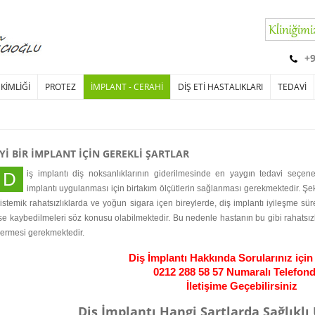
+
EKİMLİĞİ
PROTEZ
İMPLANT - CERAHİ
DİŞ ETİ HASTALIKLARI
TEDAVİ
İYİ BİR İMPLANT İÇİN GEREKLİ ŞARTLAR
Diş implantı diş noksanlıklarının giderilmesinde en yaygın tedavi seçen
implantı
uygulanması için birtakım ölçütlerin sağlanması gerekmektedir. Şeke
istemik rahatsızlıklarda ve yoğun sigara içen bireylerde, diş implantı iyileşme sü
se kaybedilmeleri söz konusu olabilmektedir. Bu nedenle hastanın bu gibi rahatsızl
ermesi gerekmektedir.
Diş İmplantı Hakkında Sorularınız için
0212 288 58 57 
Numaralı Telefon
İletişime Geçebilirsiniz
Diş İmplantı Hangi Şartlarda Sağlıklı