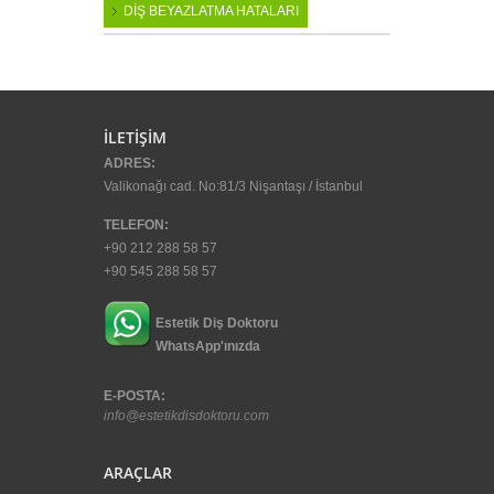
DİŞ BEYAZLATMA HATALARI
buton
İLETİŞİM
ADRES:
Valikonağı cad. No:81/3 Nişantaşı / İstanbul
TELEFON:
+90 212 288 58 57
+90 545 288 58 57
Estetik Diş Doktoru
WhatsApp'ınızda
E-POSTA:
info@estetikdisdoktoru.com
ARAÇLAR