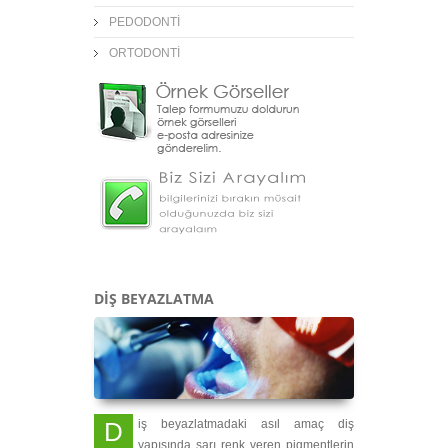
PEDODONTİ
ORTODONTİ
DİŞ BEYAZLATMA
Diş beyazlatmadaki asıl amaç diş
yapısında sarı renk veren pigmentlerin