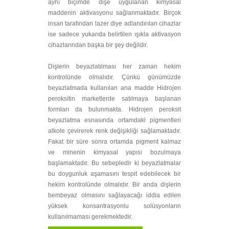
aynı biçimde dişe uygulanan kimyasal
maddenin aktivasyonu sağlanmaktadır. Birçok
insan tarafından lazer diye adlandırılan cihazlar
ise sadece yukarıda belirtilen ışıkla aktivasyon
cihazlarından başka bir şey değildir.
Dişlerin beyazlatılması her zaman hekim
kontrolünde olmalıdır. Çünkü günümüzde
beyazlatmada kullanılan ana madde Hidrojen
peroksitin marketlerde satılmaya başlanan
formları da bulunmakta. Hidrojen peroksit
beyazlatma esnasında ortamdaki pigmentleri
alkole çevirerek renk değişikliği sağlamaktadır.
Fakat bir süre sonra ortamda pigment kalmaz
ve minenin kimyasal yapısı bozulmaya
başlamaktadır. Bu sebepledir ki beyazlatmalar
bu doygunluk aşamasını tespit edebilecek bir
hekim kontrolünde olmalıdır. Bir anda dişlerin
bembeyaz olmasını sağlayacağı iddia edilen
yüksek konsantrasyonlu solüsyonların
kullanılmaması gerekmektedir.