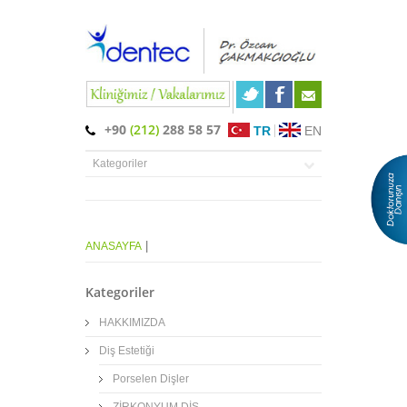
+90
(212)
288 58 57
TR
EN
|
ANASAYFA
Kategoriler
HAKKIMIZDA
Diş Estetiği
Porselen Dişler
ZİRKONYUM DİŞ