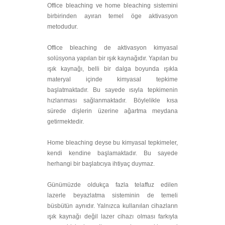
Office bleaching ve home bleaching sistemini
birbirinden ayıran temel öge aktivasyon
metodudur.
Office bleaching de aktivasyon kimyasal
solüsyona yapılan bir ışık kaynağıdır. Yapılan bu
ışık kaynağı, belli bir dalga boyunda ışıkla
materyal içinde kimyasal tepkime
başlatmaktadır. Bu sayede ısıyla tepkimenin
hızlanması sağlanmaktadır. Böylelikle kısa
sürede dişlerin üzerine ağartma meydana
getirmektedir.
Home bleaching deyse bu kimyasal tepkimeler,
kendi kendine başlamaktadır. Bu sayede
herhangi bir başlatıcıya ihtiyaç duymaz.
Günümüzde oldukça fazla telaffuz edilen
lazerle beyazlatma sisteminin de temeli
büsbütün aynıdır. Yalnızca kullanılan cihazların
ışık kaynağı değil lazer cihazı olması farkıyla