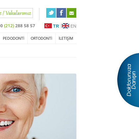
90
(212)
288 58 57
TR
EN
PEDODONTİ
ORTODONTİ
İLETİŞİM