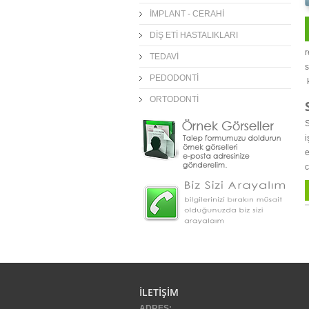
İMPLANT - CERAHİ
DİŞ ETİ HASTALIKLARI
r
TEDAVİ
PEDODONTİ
k
ORTODONTİ
S
i
e
c
İLETİŞİM
ADRES: