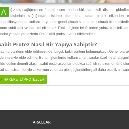
Ağız diş sağlığının en önemli kısımlarından biri olan eksik dişlerin giderilmesi için uygulanacak yöntem hastanın kalan
dişlerinin sağlığından sistemik durumuna kadar birçok etkenden et
ehabilitasyonunda kullanılan yöntem genel olarak sabit protez olarak bilinmektedir.
sonra
sabit kalır ve hareket ettirilmez. Eksik dişlerin telafisinden yalnızca estetik 
adar yapılan protezlerin tümü sabit protez olarak nitelendirilir.
Sabit Protez Nasıl Bir Yapıya Sahiptir?
abit protezlerin elde edilmesinde birçok farklı yöntem bulunmaktadır.Genel olarak 
şlenmesiyle elde edilirler.Bu tür işlemlerde kullanılan alt yapılar özel metal alaşım
lde edilen değerli alaşım sabit restorasyonlar oldukça sağlıklı ve uzun ömürlü olu
ad cam sistemleriyle zirkonyum ve emax gibi güçlendirilmiş alt daha estetik alt yapı
HAREKETLİ PROTEZLER
buton
ARAÇLAR