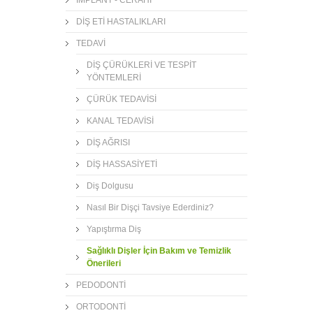
DİŞ ETİ HASTALIKLARI
TEDAVİ
DİŞ ÇÜRÜKLERİ VE TESPİT
YÖNTEMLERİ
ÇÜRÜK TEDAVİSİ
KANAL TEDAVİSİ
DİŞ AĞRISI
DİŞ HASSASİYETİ
Diş Dolgusu
Nasıl Bir Dişçi Tavsiye Ederdiniz?
Yapıştırma Diş
Sağlıklı Dişler İçin Bakım ve Temizlik
Önerileri
PEDODONTİ
ORTODONTİ