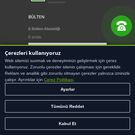
BÜLTEN
E-Bülten Aboneliği
E-posta
:
Çerezleri kullanıyoruz
Abone ol
Abonelikten çık
Web sitemizi sunmak ve deneyiminizi geliştirmek için çerez
kullanıyoruz. Zorunlu çerezler sitenin çalışması için gereklidir.
Reklam ve analitik gibi zorunlu olmayan çerezler yalnızca izninizle
çalışır. Ayrıntılar için
Çerez Politikası
.
Ayarlar
UYARI:
Bu sitenin içeriği, kullanıcıyı sağlık amaçlı
Tümünü Reddet
bilgilendirmeye yönelik hazırlanmıştır. Sitede yer alan
bilgiler, hiçbir zaman bir hekim tedavisinin ya da
konsültasyonunun yerini alamaz. Site içeriği, asla
Kabul Et
kişisel teşhis ya da tedaviyönteminin seçimi için
değerlendirilmemelidir
Çerez Politikası
·
Çerez Ayarları