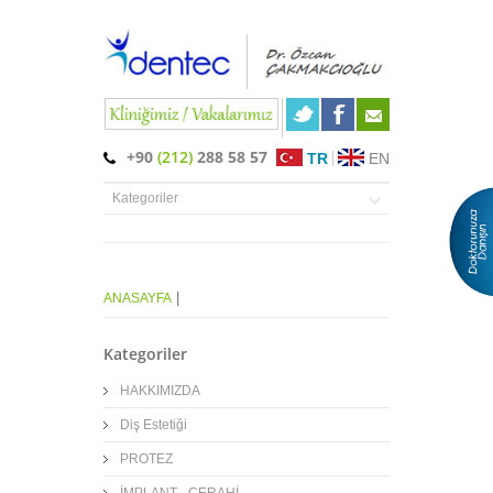
+90
(212)
288 58 57
TR
EN
|
ANASAYFA
Kategoriler
HAKKIMIZDA
Diş Estetiği
PROTEZ
İMPLANT - CERAHİ