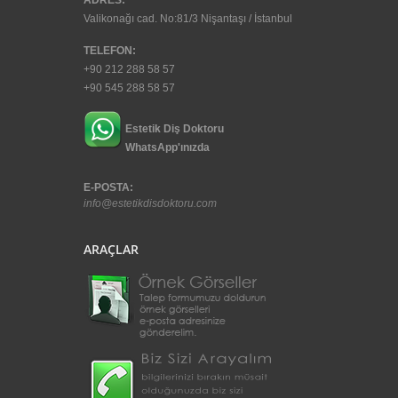
ADRES:
Valikonağı cad. No:81/3 Nişantaşı / İstanbul
TELEFON:
+90 212 288 58 57
+90 545 288 58 57
Estetik Diş Doktoru
WhatsApp'ınızda
E-POSTA:
info@estetikdisdoktoru.com
ARAÇLAR