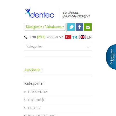
+90
(212)
288 58 57
TR
EN
|
ANASAYFA
Kategoriler
HAKKIMIZDA
Diş Estetiği
PROTEZ
İMPLANT - CERAHİ