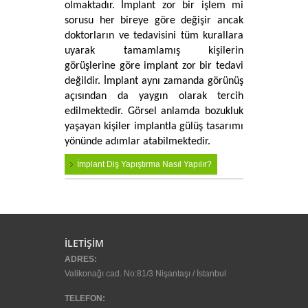
olmaktadır. İmplant zor bir işlem mi 
sorusu her bireye göre değişir ancak 
doktorların ve tedavisini tüm kurallara 
uyarak tamamlamış kişilerin 
görüşlerine göre implant zor bir tedavi 
değildir. İmplant aynı zamanda görünüş 
açısından da yaygın olarak tercih 
edilmektedir. Görsel anlamda bozukluk 
yaşayan kişiler implantla gülüş tasarımı 
yönünde adımlar atabilmektedir.
İmplant Diş Yapıştırma Nasıl Yapılır?
buton
İLETİŞİM
ADRES:
Valikonağı cad. No:81/3 Nişantaşı / İstanbul
TELEFON: