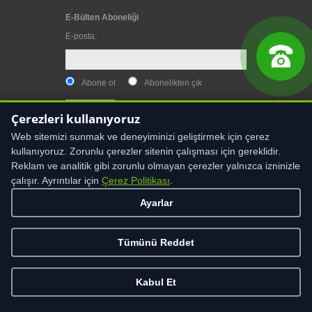
E-Bülten Aboneliği
E-posta
:
Abone ol
Abonelikten çık
Çerezleri kullanıyoruz
Web sitemizi sunmak ve deneyiminizi geliştirmek için çerez
kullanıyoruz. Zorunlu çerezler sitenin çalışması için gereklidir.
Reklam ve analitik gibi zorunlu olmayan çerezler yalnızca izninizle
çalışır. Ayrıntılar için
Çerez Politikası
.
UYARI:
Bu sitenin içeriği, kullanıcıyı sağlık amaçlı
Ayarlar
bilgilendirmeye yönelik hazırlanmıştır. Sitede yer alan
bilgiler, hiçbir zaman bir hekim tedavisinin ya da
konsültasyonunun yerini alamaz. Site içeriği, asla
kişisel teşhis ya da tedaviyönteminin seçimi için
Tümünü Reddet
değerlendirilmemelidir
Kabul Et
Çerez Politikası
·
Çerez Ayarları